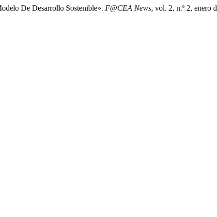
odelo De Desarrollo Sostenible».
F@CEA News
, vol. 2, n.º 2, enero