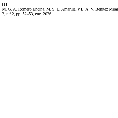
[1]
M. G. A. Romero Encina, M. S. L. Amarilla, y L. A. V. Benítez Mira
2, n.º 2, pp. 52–53, ene. 2026.