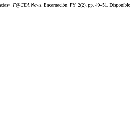
ncias»,
F@CEA News
. Encarnación, PY, 2(2), pp. 49–51. Disponible