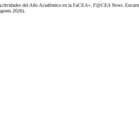
s Actividades del Año Académico en la FaCEA»,
F@CEA News
. Encarn
agosto 2026).